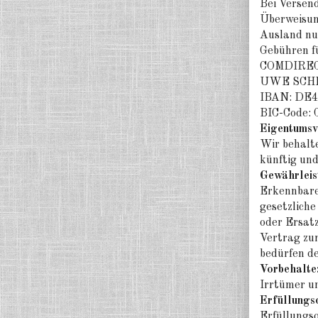
Bei Versen
Überweisun
Ausland nu
Gebühren f
COMDIRE
UWE SCH
IBAN: DE4
BIC-Code
Eigentumsv
Wir behalte
künftig und
Gewährleis
Erkennbare 
gesetzlich
oder Ersatz
Vertrag zur
bedürfen de
Vorbehalte
Irrtümer un
Erfüllungso
Erfüllungso