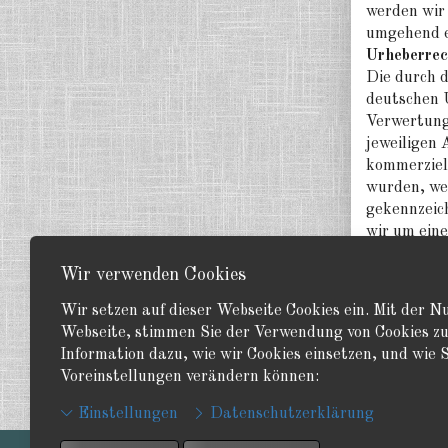
werden wir
umgehend e
Urheberrec
Die durch d
deutschen U
Verwertung
jeweiligen 
kommerziell
wurden, wer
gekennzeic
wir um ein
derartige 
Wir verwenden Cookies
Online-Str
Auf http://
Wir setzen auf dieser Webseite Cookies ein. Mit der 
der Europä
Webseite, stimmen Sie der Verwendung von Cookies zu
Wir sind ni
Information dazu, wie wir Cookies einsetzen, und wie S
Verbrauche
Voreinstellungen verändern können:
Einstellungen
Datenschutzerklärung