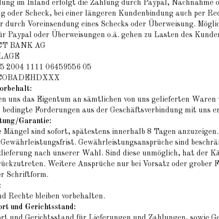
dung im Inland erfolgt die Zahlung durch Paypal, Nachnahme o
g oder Scheck, bei einer längeren Kundenbindung auch per Rec
r durch Voreinsendung eines Schecks oder Überweisung. Mögli
ür Paypal oder Überweisungen o.ä. gehen zu Lasten des Kunde
CT BANK AG
LAGE
5 2004 1111 06459556 05
: COBADEHDXXX
orbehalt:
n uns das Eigentum an sämtlichen von uns gelieferten Waren v
 bedingte Forderungen aus der Geschäftsverbindung mit uns erf
tung/Garantie:
Mängel sind sofort, spätestens innerhalb 8 Tagen anzuzeigen.
e Gewährleistungsfrist. Gewährleistungsansprüche sind beschr
lieferung nach unserer Wahl. Sind diese unmöglich, hat der K
ückzutreten. Weitere Ansprüche nur bei Vorsatz oder grober F
r Schriftform.
:
d Rechte bleiben vorbehalten.
rt und Gerichtsstand:
rt und Gerichtsstand für Lieferungen und Zahlungen, sowie Ge