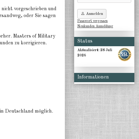
t nicht vorgeschrieben und
Anmelden
rsandweg, oder Sie sagen
Passwort vergessen
Neukunden Anmeldung
rher. Masters of Military
Status
unden zu korrigieren.
Aktualisiert:
28 Juli
2026
Informationen
n Deutschland möglich.