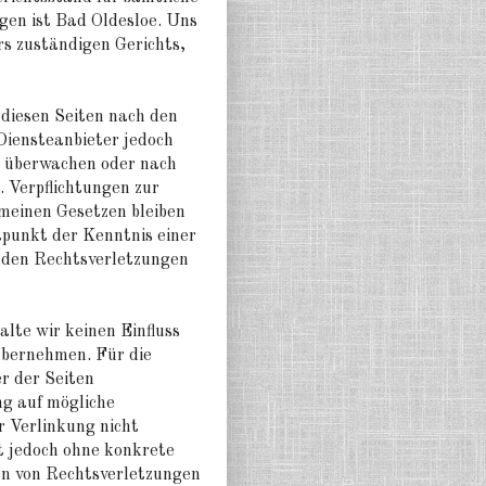
agen ist Bad Oldesloe. Uns
rs zuständigen Gerichts,
 diesen Seiten nach den
Diensteanbieter jedoch
zu überwachen oder nach
. Verpflichtungen zur
meinen Gesetzen bleiben
tpunkt der Kenntnis einer
nden Rechtsverletzungen
lte wir keinen Einfluss
übernehmen. Für die
er der Seiten
ng auf mögliche
r Verlinkung nicht
st jedoch ohne konkrete
en von Rechtsverletzungen