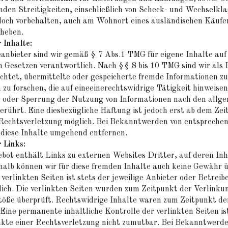
nden Streitigkeiten, einschließlich von Scheck- und Wechselkl
edoch vorbehalten, auch am Wohnort eines ausländischen Käufe
rheben.
 Inhalte:
anbieter sind wir gemäß § 7 Abs.1 TMG für eigene Inhalte auf
 Gesetzen verantwortlich. Nach §§ 8 bis 10 TMG sind wir als 
lichtet, übermittelte oder gespeicherte fremde Informationen 
u forschen, die auf eineeinerechtswidrige Tätigkeit hinweisen
 oder Sperrung der Nutzung von Informationen nach den allge
erührt. Eine diesbezügliche Haftung ist jedoch erst ab dem Zei
Rechtsverletzung möglich. Bei Bekanntwerden von entspreche
 diese Inhalte umgehend entfernen.
 Links:
ot enthält Links zu externen Websites Dritter, auf deren Inha
halb können wir für diese fremden Inhalte auch keine Gewähr 
 verlinkten Seiten ist stets der jeweilige Anbieter oder Betreib
ich. Die verlinkten Seiten wurden zum Zeitpunkt der Verlinku
töße überprüft. Rechtswidrige Inhalte waren zum Zeitpunkt de
Eine permanente inhaltliche Kontrolle der verlinkten Seiten i
kte einer Rechtsverletzung nicht zumutbar. Bei Bekanntwerd