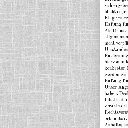
sich ergebe
bleibt es j
Klage zu e
Haftung für
Als Dienste
allgemeinen
nicht verpf
Umständen z
Entfernung
hiervon unb
konkreten 
werden wir
Haftung für
Unser Angeb
haben. Des
Inhalte der
verantwortl
Rechtsvers
erkennbar. 
Anhaltspun