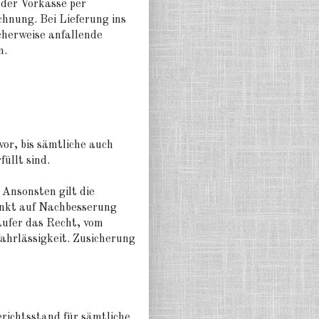
der Vorkasse per
hnung. Bei Lieferung ins
cherweise anfallende
n.
or, bis sämtliche auch
üllt sind.
 Ansonsten gilt die
änkt auf Nachbesserung
äufer das Recht, vom
ahrlässigkeit. Zusicherung
richtsstand für sämtliche