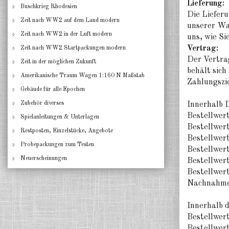
Lieferung:
Buschkrieg Rhodesien
Die Lieferu
Zeit nach WW2 auf dem Land modern
unserer Wa
Zeit nach WW2 in der Luft modern
uns, wie S
Vertrag:
Zeit nach WW2 Startpackungen modern
Der Vertra
Zeit in der möglichen Zukunft
behält sich
Amerikanische Traum Wagen 1:160 N Maßstab
Zahlungszi
Gebäude für alle Epochen
Zubehör diverses
Innerhalb D
Bestellwert
Spielanleitungen & Unterlagen
Bestellwert
Restposten, Einzelstücke, Angebote
Bestellwert
Probepackungen zum Testen
Bestellwert
Neuerscheinungen
Bestellwert
Bestellwert
Nachnahme 
Innerhalb d
Bestellwert
Bestellwert