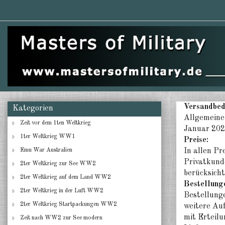
Versandbed
Kategorien
Allgemeine
Zeit vor dem 1ten Weltkrieg
Januar 2025
1ter Weltkrieg WW1
Preise:
Emu War Australien
In allen Pr
Privatkunde
2ter Weltkrieg zur See WW2
berücksicht
2ter Weltkrieg auf dem Land WW2
Bestellung
2ter Weltkrieg in der Luft WW2
Bestellunge
2ter Weltkrieg Startpackungen WW2
weitere Au
mit Erteilu
Zeit nach WW2 zur See modern