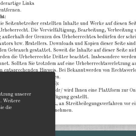
 derartige Links
ntfernen.
ht:
ie Seitenbetreiber erstellten Inhalte und Werke auf diesen Se
rheberrecht. Die Vervielfältigung, Bearbeitung, Verbreitung 
 außerhalb der Grenzen des Urheberrechtes bedürfen der schr
Autors bzw. Erstellers. Downloads und Kopien dieser Seite sind 
en Gebrauch gestattet. Soweit die Inhalte auf dieser Seite nic
den die Urheberrechte Dritter beachtet. Insbesondere werden 
hnet. Sollten Sie trotzdem auf eine Urheberrechtsverletzung 
en entsprechenden Hinweis. Bei Bekanntwerden von Rechtsverl
Inhalte umgehend entfernen.
eitbeilegungsplatform (OS):
ec.europa.eu/consumers/odr/ wird Ihnen eine Plattform zur On
Nutzung unserer
ische Kommission zur Verfügung gestellt.
. Weitere
cht bereit oder verpflichtet, an Streitbeilegungsverfahren vor e
ie die
rschlichtungsstelle teilzunehmen.