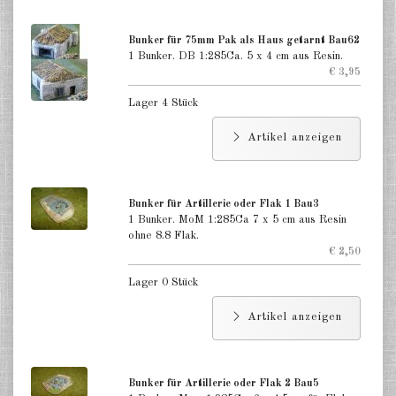
Gebäude japanischer Stil 1:285
Bunker für 75mm Pak als Haus getarnt Bau62
1 Bunker. DB 1:285Ca. 5 x 4 cm aus Resin.
Gebäude zivile andere 1:285
€ 3,95
Kirchen 1:285
Lager 4 Stück
Ruinen 1:285
Artikel anzeigen
Zubehör für Gebäude 1:285
zur See Hafenanlagen 1:1200
Bunker für Artillerie oder Flak 1 Bau3
1 Bunker. MoM 1:285Ca 7 x 5 cm aus Resin
ohne 8.8 Flak.
DE
EN
€ 2,50
Lager 0 Stück
Artikel anzeigen
Bunker für Artillerie oder Flak 2 Bau5