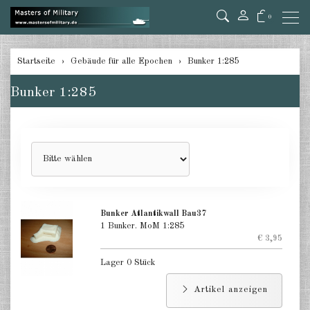
0
zurück
Startseite
Gebäude für alle Epochen
Bunker 1:285
Bunker 1:285
Bunker 1:285
Befestigungen 1:285
Luftschutzbunker 1:285
Brücken und Übergänge 1:285
Dschungel und Wald 1:285
Bunker Atlantikwall Bau37
Flugplatz 1:285
1 Bunker. MoM 1:285
€ 3,95
Gebäude Industrie 1:285
Lager 0 Stück
Gebäude Stadt 1:285
Artikel anzeigen
Gebäude arabischer Stil 1:285