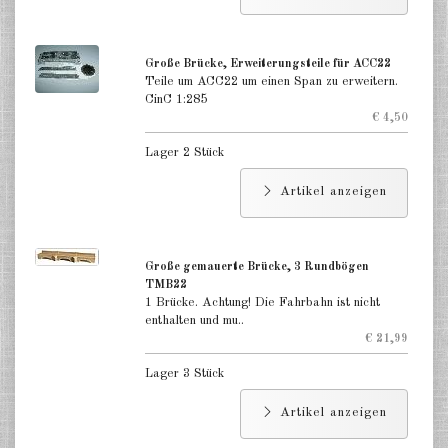
Gebäude japanischer Stil 1:285
Große Brücke, Erweiterungsteile für ACC22
Gebäude zivile andere 1:285
Teile um ACC22 um einen Span zu erweitern.
CinC 1:285
Kirchen 1:285
€ 4,50
Ruinen 1:285
Lager 2 Stück
Zubehör für Gebäude 1:285
Artikel anzeigen
zur See Hafenanlagen 1:1200
Große gemauerte Brücke, 3 Rundbögen
DE
EN
TMB22
1 Brücke. Achtung! Die Fahrbahn ist nicht
enthalten und mu..
€ 21,99
Lager 3 Stück
Artikel anzeigen