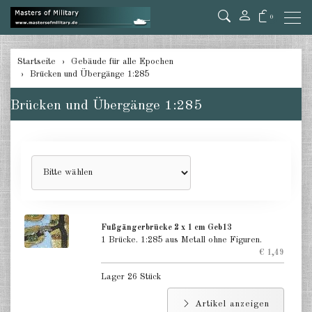
0
zurück
Startseite
Gebäude für alle Epochen
Brücken und Übergänge 1:285
Bunker 1:285
Brücken und Übergänge 1:285
Befestigungen 1:285
Luftschutzbunker 1:285
Brücken und Übergänge 1:285
Dschungel und Wald 1:285
Flugplatz 1:285
Fußgängerbrücke 2 x 1 cm Geb13
1 Brücke. 1:285 aus Metall ohne Figuren.
Gebäude Industrie 1:285
€ 1,49
Lager 26 Stück
Gebäude Stadt 1:285
Artikel anzeigen
Gebäude arabischer Stil 1:285