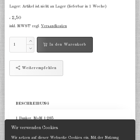
Lager:
Artikel ist nicht an Lager (lieferbar in 1 Woche)
Gebäude japanischer Stil 1:285
2,50
€
Gebäude zivile andere 1:285
inkl. MWST zzgl.
Versandkosten
Kirchen 1:285
In den Warenkorb
Ruinen 1:285
Zubehör für Gebäude 1:285
Weiterempfehlen
zur See Hafenanlagen 1:1200
DE
EN
BESCHREIBUNG
1 Bunker. MoM 1:285
Ca 7 x 5 cm aus Resin ohne 8.8 Flak.
Wir verwenden Cookies
Wir setzen auf dieser Webseite Cookies ein. Mit der Nutzung