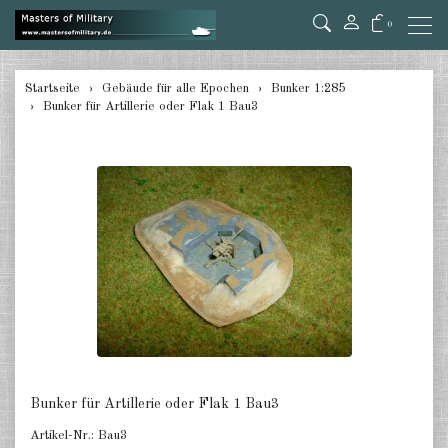
0
zurück
Startseite
Gebäude für alle Epochen
Bunker 1:285
Bunker für Artillerie oder Flak 1 Bau3
Bunker 1:285
Befestigungen 1:285
Luftschutzbunker 1:285
Brücken und Übergänge 1:285
Dschungel und Wald 1:285
Flugplatz 1:285
Gebäude Industrie 1:285
Gebäude Stadt 1:285
Bunker für Artillerie oder Flak 1 Bau3
Artikel-Nr.:
Bau3
Gebäude arabischer Stil 1:285