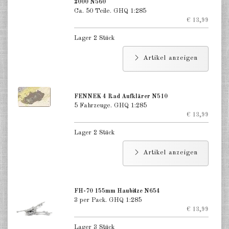
Indien 1:285
2000 N560
Ca. 50 Teile. GHQ 1:285
€ 13,99
Italien 1:285
Lager 2 Stück
Japan 1:285
Artikel anzeigen
Taiwan 1:285
DE
EN
FENNEK 4 Rad Aufklärer N510
5 Fahrzeuge. GHQ 1:285
€ 13,99
Lager 2 Stück
Artikel anzeigen
FH-70 155mm Haubitze N654
3 per Pack. GHQ 1:285
€ 13,99
Lager 3 Stück