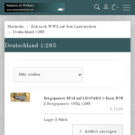
0
zurück
Startseite
Zeit nach WW2 auf dem Land modern
Deutschland 1:285
Deutschland 1:285
Deutschland 1:285
USA Panzer 1:285
USA Artillery 1:285
USA andere 1:285
Kanada 1:285
Großbritannien & Commonwealth
Bergepanzer BPz2 auf LEOPARD 1-Basis N78
1:285
2 Bergepanzer. GHQ 1:285
€ 13,99
Frankreich & Niederlande 1:285
Lager 2 Stück
Schweden 1:285
Artikel anzeigen