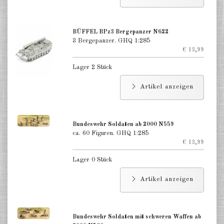
Finnland 1:285
Israel 1:285
BÜFFEL BPz3 Bergepanzer N622
3 Bergepanzer. GHQ 1:285
Rot China 1:285
€ 13,99
Nord Korea 1:285
Lager 2 Stück
Süd Korea 1:285
Artikel anzeigen
Türkei 1:285
Bundeswehr Soldaten ab 2000 N559
Warschauer Pakt Panzer 1:285
ca. 60 Figuren. GHQ 1:285
€ 13,99
Warschauer Pakt Artillerie 1:285
Lager 0 Stück
Warschauer Pakt andere 1:285
Artikel anzeigen
Länder verschiedene 1:285
Vietnam Krieg 1:285
Bundeswehr Soldaten mit schweren Waffen ab