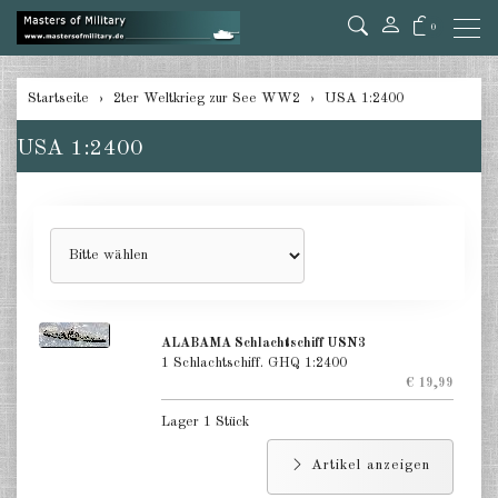
0
zurück
Startseite
2ter Weltkrieg zur See WW2
USA 1:2400
Deutschland 1:285/300
USA 1:2400
Deutschland 1:2400
Italien 1:2400
Japan 1:285
Japan 1:2400
ALABAMA Schlachtschiff USN3
Alliierte 1:285/300
1 Schlachtschiff. GHQ 1:2400
€ 19,99
USA 1:2400
Lager 1 Stück
Großbritannien 1:2400
Artikel anzeigen
Frankreich 1:2400