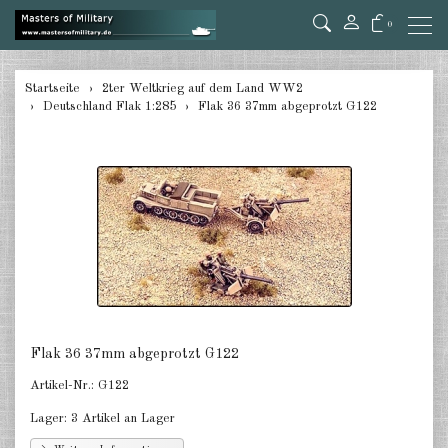
0
zurück
Startseite
2ter Weltkrieg auf dem Land WW2
Deutschland Flak 1:285
Flak 36 37mm abgeprotzt G122
Deutschland Panzer 1:285
Deutschland Pz.Jäger, Ari. mot.
1:285
Deutschland Halbketten 1:285
Deutschland Flak 1:285
Deutschland gezogene Pak 1:285
Deutschland Artillerie gezogen
Flak 36 37mm abgeprotzt G122
1:285
Artikel-Nr.:
G122
Deutschland Versorger, Pkw u.a.
1:285
Lager:
3 Artikel an Lager