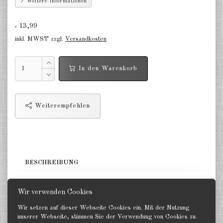
Weitere Informationen
Deutschland Panzerwagen u.a.
1:285
13,99
€
Deutschland Infanterie, Kavallerie
inkl. MWST zzgl.
Versandkosten
1:285
Deutschland Fallschirmjäger
In den Warenkorb
1:285
Deutschland Projekte nach 1945
1:285
Weiterempfehlen
Italien 1:285
Ungarn 1:285
BESCHREIBUNG
Rumänien 1:285
Finnland 1:285
2x 8t Zugmaschine, 4x 37mm Flak. GHQ 1:285
Wir verwenden Cookies
Japan 1:285
Wir setzen auf dieser Webseite Cookies ein. Mit der Nutzung
unserer Webseite, stimmen Sie der Verwendung von Cookies zu.