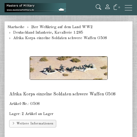
0
zurück
Startseite
2ter Weltkrieg auf dem Land WW2
Deutschland Infanterie, Kavallerie 1:285
Deutschland Panzer 1:285
Afrika Korps einzelne Soldaten schwere Waffen G508
Deutschland Pz.Jäger, Ari. mot.
1:285
Deutschland Halbketten 1:285
Deutschland Flak 1:285
Deutschland gezogene Pak 1:285
Afrika Korps einzelne Soldaten schwere Waffen G508
Deutschland Artillerie gezogen
Artikel-Nr.:
G508
1:285
Lager:
2 Artikel an Lager
Deutschland Versorger, Pkw u.a.
Weitere Informationen
1:285