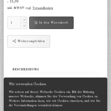
13,99
Deutschland Panzerwagen u.a.
€
1:285
inkl. MWST zzgl.
Versandkosten
Deutschland Infanterie, Kavallerie
1:285
In den Warenkorb
Deutschland Fallschirmjäger
1:285
Weiterempfehlen
Deutschland Projekte nach 1945
1:285
Italien 1:285
BESCHREIBUNG
Ungarn 1:285
ca. 50 Figuren und schwere Waffen. GHQ 1:285
Rumänien 1:285
Wir verwenden Cookies
Finnland 1:285
Wir setzen auf dieser Webseite Cookies ein. Mit der Nutzung
unserer Webseite, stimmen Sie der Verwendung von Cookies zu.
Weitere Information dazu, wie wir Cookies einsetzen, und wie Sie
Japan 1:285
die Voreinstellungen verändern können:
Zurück