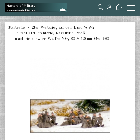
0
zurück
Startseite
2ter Weltkrieg auf dem Land WW2
Deutschland Infanterie, Kavallerie 1:285
Deutschland Panzer 1:285
Infanterie schwere Waffen MG, 80 & 120mm Gw G80
Deutschland Pz.Jäger, Ari. mot.
1:285
Deutschland Halbketten 1:285
Deutschland Flak 1:285
Deutschland gezogene Pak 1:285
Deutschland Artillerie gezogen
1:285
Deutschland Versorger, Pkw u.a.
1:285