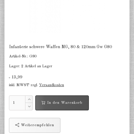
Deutschland Panzerwagen u.a.
1:285
Deutschland Infanterie, Kavallerie
1:285
Deutschland Fallschirmjäger
1:285
Infanterie schwere Waffen MG, 80 & 120mm Gw G80
Artikel-Nr.:
G80
Deutschland Projekte nach 1945
1:285
Lager:
2 Artikel an Lager
Italien 1:285
13,99
€
inkl. MWST zzgl.
Versandkosten
Ungarn 1:285
Rumänien 1:285
In den Warenkorb
Finnland 1:285
Japan 1:285
Weiterempfehlen