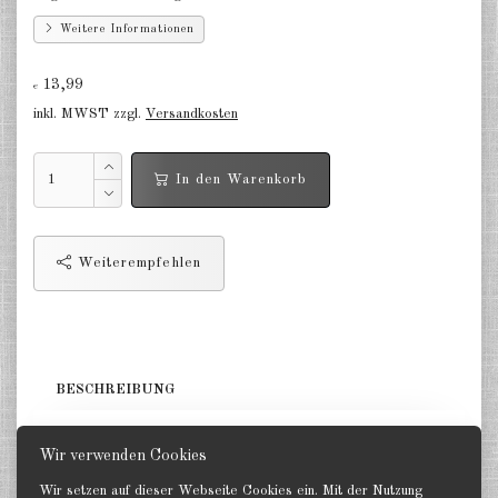
Deutschland Panzerwagen u.a.
Weitere Informationen
1:285
Deutschland Infanterie, Kavallerie
13,99
€
1:285
inkl. MWST zzgl.
Versandkosten
Deutschland Fallschirmjäger
1:285
In den Warenkorb
Deutschland Projekte nach 1945
1:285
Weiterempfehlen
Italien 1:285
Ungarn 1:285
Rumänien 1:285
BESCHREIBUNG
Finnland 1:285
5 Jäger. GHQ 1:285
Wir verwenden Cookies
Japan 1:285
Wir setzen auf dieser Webseite Cookies ein. Mit der Nutzung