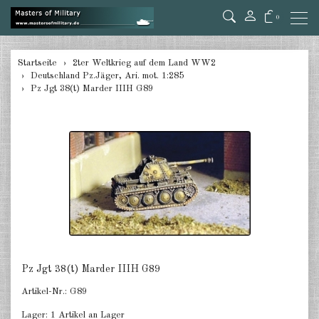
0
zurück
Startseite
2ter Weltkrieg auf dem Land WW2
Deutschland Pz.Jäger, Ari. mot. 1:285
Deutschland Panzer 1:285
Pz Jgt 38(t) Marder IIIH G89
Deutschland Pz.Jäger, Ari. mot.
1:285
Deutschland Halbketten 1:285
Deutschland Flak 1:285
Deutschland gezogene Pak 1:285
Deutschland Artillerie gezogen
1:285
Pz Jgt 38(t) Marder IIIH G89
Deutschland Versorger, Pkw u.a.
Artikel-Nr.:
G89
1:285
Lager:
1 Artikel an Lager