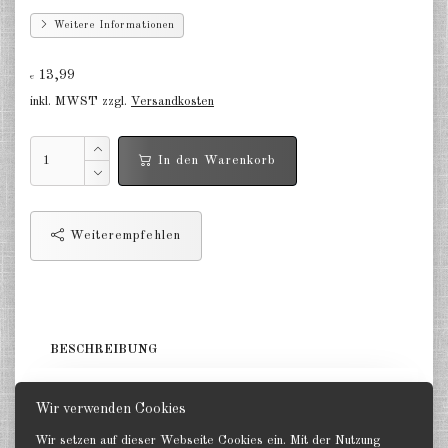
Deutschland Panzerwagen u.a.
Weitere Informationen
1:285
Deutschland Infanterie, Kavallerie
13,99
€
1:285
inkl. MWST zzgl.
Versandkosten
Deutschland Fallschirmjäger
1:285
In den Warenkorb
Deutschland Projekte nach 1945
1:285
Weiterempfehlen
Italien 1:285
Ungarn 1:285
Rumänien 1:285
BESCHREIBUNG
Finnland 1:285
5 Jäger. GHQ 1:285
Wir verwenden Cookies
Japan 1:285
Wir setzen auf dieser Webseite Cookies ein. Mit der Nutzung