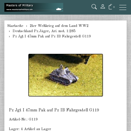
0
zurück
Startseite
2ter Weltkrieg auf dem Land WW2
Deutschland Pz.Jäger, Ari. mot. 1:285
Deutschland Panzer 1:285
Pz Jgt I 47mm Pak auf Pz IB Fahrgestell G119
Deutschland Pz.Jäger, Ari. mot.
1:285
Deutschland Halbketten 1:285
Deutschland Flak 1:285
Deutschland gezogene Pak 1:285
Deutschland Artillerie gezogen
1:285
Pz Jgt I 47mm Pak auf Pz IB Fahrgestell G119
Deutschland Versorger, Pkw u.a.
Artikel-Nr.:
G119
1:285
Lager:
4 Artikel an Lager