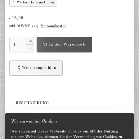
Weitere Informationen
Deutschland Panzerwagen u.a.
1:285
13,99
€
Deutschland Infanterie, Kavallerie
inkl. MWST zzgl.
Versandkosten
1:285
Deutschland Fallschirmjäger
In den Warenkorb
1:285
Deutschland Projekte nach 1945
1:285
Weiterempfehlen
Italien 1:285
Ungarn 1:285
Rumänien 1:285
BESCHREIBUNG
Finnland 1:285
5 Sturmgeschütze. GHQ 1:285
Wir verwenden Cookies
Japan 1:285
Wir setzen auf dieser Webseite Cookies ein. Mit der Nutzung
unserer Webseite, stimmen Sie der Verwendung von Cookies zu.