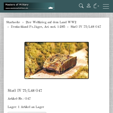
0
zurück
Startseite
2ter Weltkrieg auf dem Land WW2
Deutschland Pz.Jäger, Ari. mot. 1:285
StuG IV 75/L48 G47
Deutschland Panzer 1:285
Deutschland Pz.Jäger, Ari. mot.
1:285
Deutschland Halbketten 1:285
Deutschland Flak 1:285
Deutschland gezogene Pak 1:285
Deutschland Artillerie gezogen
1:285
StuG IV 75/L48 G47
Artikel-Nr.:
G47
Deutschland Versorger, Pkw u.a.
1:285
Lager:
1 Artikel an Lager