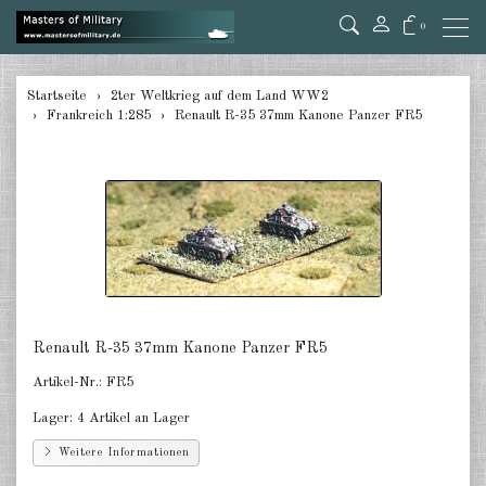
0
zurück
Startseite
2ter Weltkrieg auf dem Land WW2
Frankreich 1:285
Renault R-35 37mm Kanone Panzer FR5
Deutschland Panzer 1:285
Deutschland Pz.Jäger, Ari. mot.
1:285
Deutschland Halbketten 1:285
Deutschland Flak 1:285
Deutschland gezogene Pak 1:285
Renault R-35 37mm Kanone Panzer FR5
Deutschland Artillerie gezogen
Artikel-Nr.:
FR5
1:285
Lager:
4 Artikel an Lager
Deutschland Versorger, Pkw u.a.
1:285
Weitere Informationen