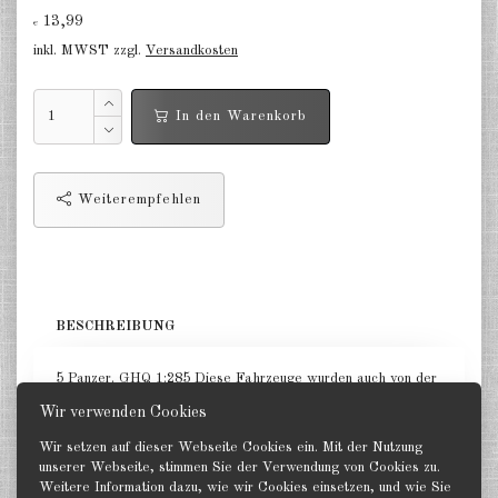
Deutschland Panzerwagen u.a.
13,99
€
1:285
inkl. MWST zzgl.
Versandkosten
Deutschland Infanterie, Kavallerie
1:285
In den Warenkorb
Deutschland Fallschirmjäger
1:285
Weiterempfehlen
Deutschland Projekte nach 1945
1:285
Italien 1:285
Ungarn 1:285
BESCHREIBUNG
Rumänien 1:285
5 Panzer. GHQ 1:285 Diese Fahrzeuge wurden auch von der
rumänischen Armee im 2ten Weltkrieg verwendet!
Finnland 1:285
Wir verwenden Cookies
Wir setzen auf dieser Webseite Cookies ein. Mit der Nutzung
Japan 1:285
unserer Webseite, stimmen Sie der Verwendung von Cookies zu.
Weitere Information dazu, wie wir Cookies einsetzen, und wie Sie