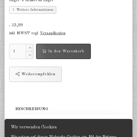
Lager:
3 Artikel an Lager
Deutschland Panzerwagen u.a.
1:285
Weitere Informationen
Deutschland Infanterie, Kavallerie
13,99
€
1:285
inkl. MWST zzgl.
Versandkosten
Deutschland Fallschirmjäger
1:285
In den Warenkorb
Deutschland Projekte nach 1945
1:285
Weiterempfehlen
Italien 1:285
Ungarn 1:285
Rumänien 1:285
BESCHREIBUNG
Finnland 1:285
5 Panzer. GHQ 1:285
Japan 1:285
Wir verwenden Cookies
Wir setzen auf dieser Webseite Cookies ein. Mit der Nutzung