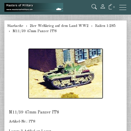
0
zurück
Startseite
2ter Weltkrieg auf dem Land WW2
Italien 1:285
M11/39 47mm Panzer IT8
Deutschland Panzer 1:285
Deutschland Pz.Jäger, Ari. mot.
1:285
Deutschland Halbketten 1:285
Deutschland Flak 1:285
Deutschland gezogene Pak 1:285
Deutschland Artillerie gezogen
1:285
M11/39 47mm Panzer IT8
Deutschland Versorger, Pkw u.a.
Artikel-Nr.:
IT8
1:285