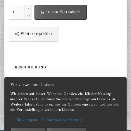
Deutschland Panzerwagen u.a.
1:285
In den Warenkorb
Deutschland Infanterie, Kavallerie
1:285
Weiterempfehlen
Deutschland Fallschirmjäger
1:285
Deutschland Projekte nach 1945
1:285
BESCHREIBUNG
Italien 1:285
50 Figuren oder Waffen. GHQ 1:285
Wir verwenden Cookies
Ungarn 1:285
Wir setzen auf dieser Webseite Cookies ein. Mit der Nutzung
Rumänien 1:285
unserer Webseite, stimmen Sie der Verwendung von Cookies zu.
Weitere Information dazu, wie wir Cookies einsetzen, und wie Sie
Finnland 1:285
die Voreinstellungen verändern können:
Zurück
Japan 1:285
Einstellungen
Datenschutzerklärung