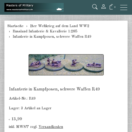
0
zurück
Startseite
2ter Weltkrieg auf dem Land WW2
Russland Infanterie & Kavallerie 1:285
Deutschland Panzer 1:285
Infanterie in Kampfposen, schwere Waffen R49
Deutschland Pz.Jäger, Ari. mot.
1:285
Deutschland Halbketten 1:285
Deutschland Flak 1:285
Deutschland gezogene Pak 1:285
Infanterie in Kampfposen, schwere Waffen R49
Artikel-Nr.:
R49
Deutschland Artillerie gezogen
1:285
Lager:
3 Artikel an Lager
Deutschland Versorger, Pkw u.a.
13,99
€
1:285
inkl. MWST zzgl.
Versandkosten