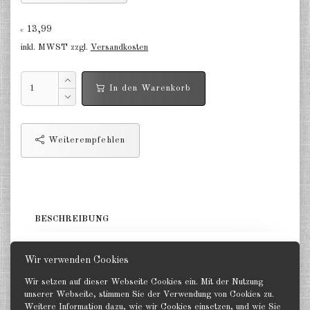
Deutschland Panzerwagen u.a.
1:285
13,99
€
inkl. MWST zzgl.
Versandkosten
Deutschland Infanterie, Kavallerie
1:285
In den Warenkorb
Deutschland Fallschirmjäger
1:285
Deutschland Projekte nach 1945
Weiterempfehlen
1:285
Italien 1:285
Ungarn 1:285
BESCHREIBUNG
Rumänien 1:285
5 Panzer. GHQ 1:285
Finnland 1:285
Wir verwenden Cookies
Wir setzen auf dieser Webseite Cookies ein. Mit der Nutzung
Japan 1:285
unserer Webseite, stimmen Sie der Verwendung von Cookies zu.
Weitere Information dazu, wie wir Cookies einsetzen, und wie Sie