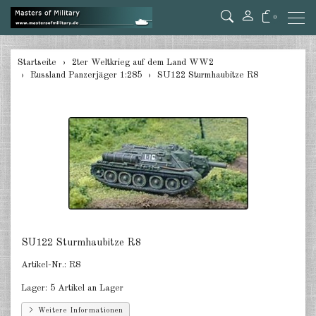
0
zurück
Startseite
2ter Weltkrieg auf dem Land WW2
Russland Panzerjäger 1:285
SU122 Sturmhaubitze R8
Deutschland Panzer 1:285
Deutschland Pz.Jäger, Ari. mot.
1:285
Deutschland Halbketten 1:285
Deutschland Flak 1:285
Deutschland gezogene Pak 1:285
Deutschland Artillerie gezogen
SU122 Sturmhaubitze R8
1:285
Artikel-Nr.:
R8
Deutschland Versorger, Pkw u.a.
Lager:
5 Artikel an Lager
1:285
Weitere Informationen