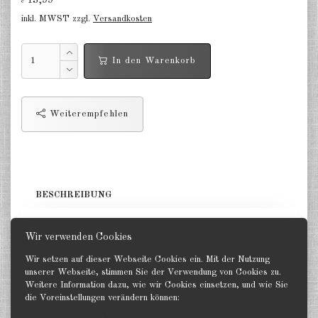
13,99
€
Deutschland Panzerwagen u.a.
inkl. MWST zzgl.
Versandkosten
1:285
Deutschland Infanterie, Kavallerie
In den Warenkorb
1:285
Deutschland Fallschirmjäger
1:285
Weiterempfehlen
Deutschland Projekte nach 1945
1:285
Italien 1:285
BESCHREIBUNG
Ungarn 1:285
diverse Sets. GHQ 1:285
Rumänien 1:285
Wir verwenden Cookies
Wir setzen auf dieser Webseite Cookies ein. Mit der Nutzung
Finnland 1:285
unserer Webseite, stimmen Sie der Verwendung von Cookies zu.
Weitere Information dazu, wie wir Cookies einsetzen, und wie Sie
Japan 1:285
die Voreinstellungen verändern können:
Zurück