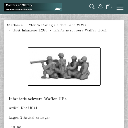
0
zurück
Startseite
2ter Weltkrieg auf dem Land WW2
USA Infanterie 1:285
Infanterie schwere Waffen US41
Deutschland Panzer 1:285
Deutschland Pz.Jäger, Ari. mot.
1:285
Deutschland Halbketten 1:285
Deutschland Flak 1:285
Deutschland gezogene Pak 1:285
Deutschland Artillerie gezogen
Infanterie schwere Waffen US41
1:285
Artikel-Nr.:
US41
Deutschland Versorger, Pkw u.a.
Lager:
2 Artikel an Lager
1:285