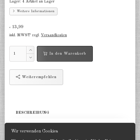
Lager:
4 Artikel an Lager
Deutschland Panzerwagen u.a.
1:285
Weitere Informationen
Deutschland Infanterie, Kavallerie
13,99
1:285
€
inkl. MWST zzgl.
Versandkosten
Deutschland Fallschirmjäger
1:285
In den Warenkorb
Deutschland Projekte nach 1945
1:285
Weiterempfehlen
Italien 1:285
Ungarn 1:285
Rumänien 1:285
BESCHREIBUNG
Finnland 1:285
5 Panzer. GHQ 1:285
Japan 1:285
Wir verwenden Cookies