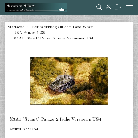
0
zurück
Startseite
2ter Weltkrieg auf dem Land WW2
USA Panzer 1:285
Deutschland Panzer 1:285
M3A1 "Stuart" Panzer 2 frühe Versionen US4
Deutschland Pz.Jäger, Ari. mot.
1:285
Deutschland Halbketten 1:285
Deutschland Flak 1:285
Deutschland gezogene Pak 1:285
Deutschland Artillerie gezogen
1:285
M3A1 "Stuart" Panzer 2 frühe Versionen US4
Deutschland Versorger, Pkw u.a.
1:285
Artikel-Nr.:
US4