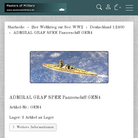
0
zurück
Startseite
2ter Weltkrieg zur See WW2
Deutschland 1:2400
ADMIRAL GRAF SPEE Panzerschiff GEN4
Deutschland 1:285/300
Deutschland 1:2400
Italien 1:2400
Japan 1:285
Japan 1:2400
ADMIRAL GRAF SPEE Panzerschiff GEN4
Alliierte 1:285/300
Artikel-Nr.:
GEN4
USA 1:2400
Lager:
3 Artikel an Lager
Großbritannien 1:2400
Weitere Informationen
Frankreich 1:2400