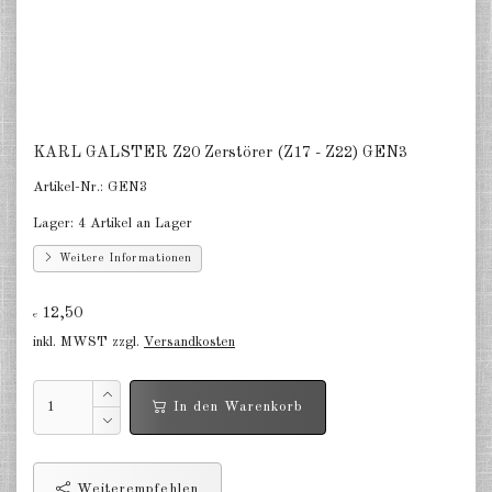
Niederlande 1:2400
Russland 1:2400
DE
EN
KARL GALSTER Z20 Zerstörer (Z17 - Z22) GEN3
Artikel-Nr.:
GEN3
Lager:
4 Artikel an Lager
Weitere Informationen
12,50
€
inkl. MWST zzgl.
Versandkosten
In den Warenkorb
Weiterempfehlen