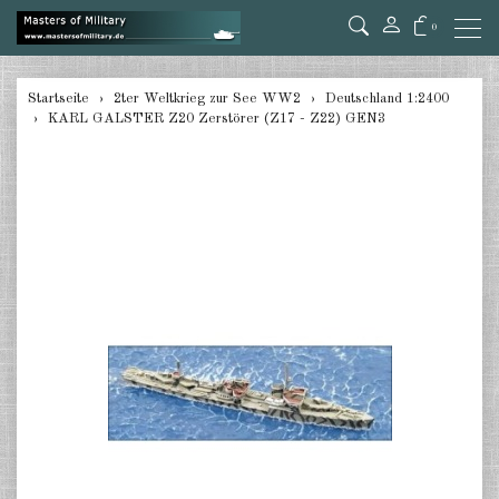
0
zurück
Startseite
2ter Weltkrieg zur See WW2
Deutschland 1:2400
KARL GALSTER Z20 Zerstörer (Z17 - Z22) GEN3
Deutschland 1:285/300
Deutschland 1:2400
Italien 1:2400
Japan 1:285
Japan 1:2400
Alliierte 1:285/300
USA 1:2400
Großbritannien 1:2400
Frankreich 1:2400