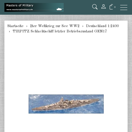
0
zurück
Startseite
2ter Weltkrieg zur See WW2
Deutschland 1:2400
TIRPITZ Schlachtschiff letzter Betriebszustand GEN17
Deutschland 1:285/300
Deutschland 1:2400
Italien 1:2400
Japan 1:285
Japan 1:2400
Alliierte 1:285/300
USA 1:2400
Großbritannien 1:2400
Frankreich 1:2400