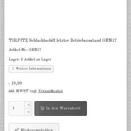
Niederlande 1:2400
Russland 1:2400
DE
EN
TIRPITZ Schlachtschiff letzter Betriebszustand GEN17
Artikel-Nr.:
GEN17
Lager:
3 Artikel an Lager
Weitere Informationen
19,99
€
inkl. MWST zzgl.
Versandkosten
In den Warenkorb
Weiterempfehlen