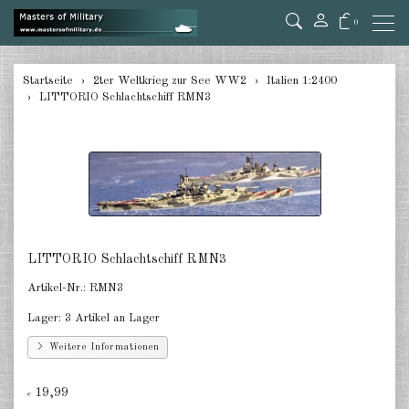
0
zurück
Startseite
2ter Weltkrieg zur See WW2
Italien 1:2400
LITTORIO Schlachtschiff RMN3
Deutschland 1:285/300
Deutschland 1:2400
Italien 1:2400
Japan 1:285
Japan 1:2400
LITTORIO Schlachtschiff RMN3
Artikel-Nr.:
RMN3
Alliierte 1:285/300
Lager:
3 Artikel an Lager
USA 1:2400
Weitere Informationen
Großbritannien 1:2400
19,99
€
Frankreich 1:2400