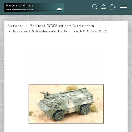
0
zurück
Startseite
Zeit nach WW2 auf dem Land modern
Frankreich & Niederlande 1:285
VAB-VCI 4x4 N112
Deutschland 1:285
USA Panzer 1:285
USA Artillery 1:285
USA andere 1:285
Kanada 1:285
Großbritannien & Commonwealth
1:285
Frankreich & Niederlande 1:285
Schweden 1:285