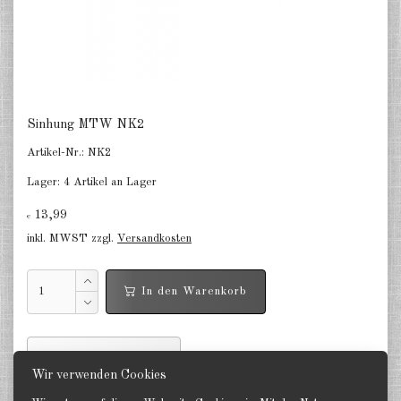
Finnland 1:285
Israel 1:285
Rot China 1:285
Nord Korea 1:285
Sinhung MTW NK2
Süd Korea 1:285
Artikel-Nr.:
NK2
Lager:
4 Artikel an Lager
Türkei 1:285
13,99
€
Warschauer Pakt Panzer 1:285
inkl. MWST zzgl.
Versandkosten
Warschauer Pakt Artillerie 1:285
In den Warenkorb
Warschauer Pakt andere 1:285
Länder verschiedene 1:285
Weiterempfehlen
Vietnam Krieg 1:285
Wir verwenden Cookies