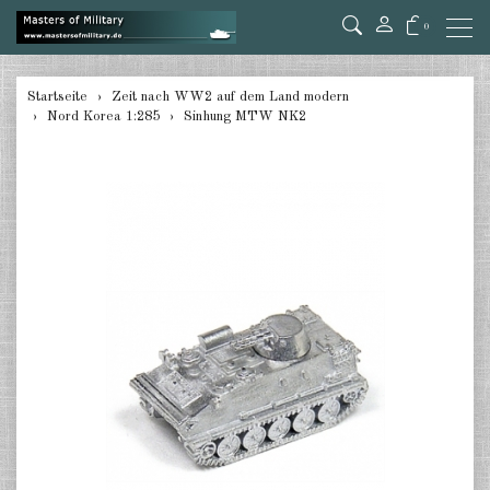
0
zurück
Startseite
Zeit nach WW2 auf dem Land modern
Nord Korea 1:285
Sinhung MTW NK2
Deutschland 1:285
USA Panzer 1:285
USA Artillery 1:285
USA andere 1:285
Kanada 1:285
Großbritannien & Commonwealth
1:285
Frankreich & Niederlande 1:285
Schweden 1:285