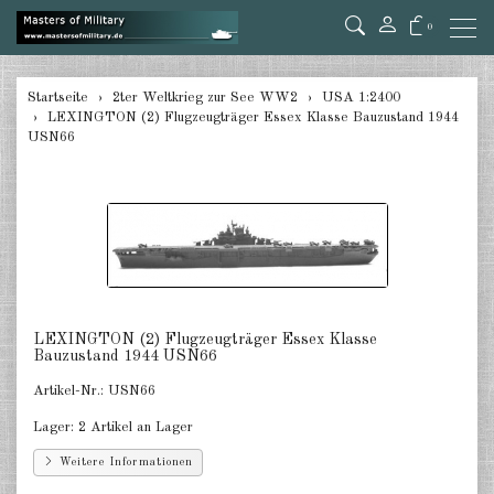
0
zurück
Startseite
2ter Weltkrieg zur See WW2
USA 1:2400
LEXINGTON (2) Flugzeugträger Essex Klasse Bauzustand 1944
Deutschland 1:285/300
USN66
Deutschland 1:2400
Italien 1:2400
Japan 1:285
Japan 1:2400
LEXINGTON (2) Flugzeugträger Essex Klasse
Alliierte 1:285/300
Bauzustand 1944 USN66
Artikel-Nr.:
USN66
USA 1:2400
Lager:
2 Artikel an Lager
Großbritannien 1:2400
Weitere Informationen
Frankreich 1:2400