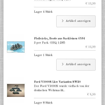
Russland Panzerjäger 1:285
€ 13,99
Lager 4 Stück
Russland Versorger, Pkw u.a.
1:285
Artikel anzeigen
Russland Artillerie, Pak, Flak
1:285
Floßsäcke, Boote aus Sackleinen G594
Russland Aufklärer 1:285
3 per Pack. GHQ 1:285
€ 13,99
Russland Infanterie & Kavallerie
1:285
Lager 1 Stück
Großbritannien Panzer 1:285
Artikel anzeigen
Großbritannien Panzerjäger 1:285
Ford V3000S Lkw Varianten SW20
Großbritannien Versorger, Pkw
Der Ford V3000S wurde vielfach von der
u.a. 1:285
deutschen Wehrmacht..
€ 9,99
Großbritannien Artillerie, Pak,
Flak 1:285
Lager 8 Stück