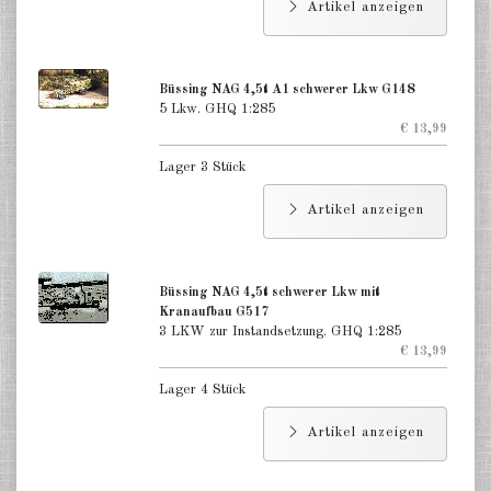
Artikel anzeigen
Deutschland Panzerwagen u.a.
1:285
Deutschland Infanterie, Kavallerie
Büssing NAG 4,5t A1 schwerer Lkw G148
1:285
5 Lkw. GHQ 1:285
€ 13,99
Deutschland Fallschirmjäger
1:285
Lager 3 Stück
Deutschland Projekte nach 1945
Artikel anzeigen
1:285
Italien 1:285
Büssing NAG 4,5t schwerer Lkw mit
Kranaufbau G517
Ungarn 1:285
3 LKW zur Instandsetzung. GHQ 1:285
€ 13,99
Rumänien 1:285
Lager 4 Stück
Finnland 1:285
Artikel anzeigen
Japan 1:285