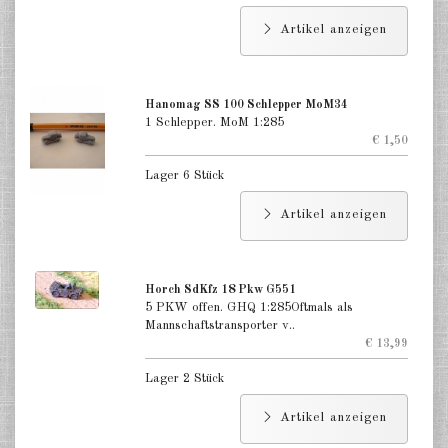
Großbritannien Aufklärer 1:285
Artikel anzeigen
Großbritannien Infanterie 1:285
Hanomag SS 100 Schlepper MoM34
Frankreich 1:285
1 Schlepper. MoM 1:285
€ 1,50
Polen 1:285
Lager 6 Stück
DE
EN
Artikel anzeigen
Horch SdKfz 18 Pkw G551
5 PKW offen. GHQ 1:285Oftmals als
Mannschaftstransporter v..
€ 13,99
Lager 2 Stück
Artikel anzeigen