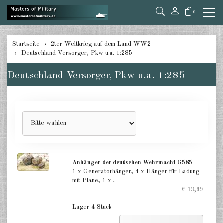
0
zurück
Startseite
2ter Weltkrieg auf dem Land WW2
Deutschland Versorger, Pkw u.a. 1:285
Deutschland Panzer 1:285
Deutschland Versorger, Pkw u.a. 1:285
Deutschland Pz.Jäger, Ari. mot.
1:285
Deutschland Halbketten 1:285
Deutschland Flak 1:285
Deutschland gezogene Pak 1:285
Anhänger der deutschen Wehrmacht G585
Deutschland Artillerie gezogen
1 x Generatorhänger, 4 x Hänger für Ladung
1:285
mit Plane, 1 x ..
€ 13,99
Deutschland Versorger, Pkw u.a.
Lager 4 Stück
1:285