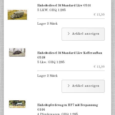
USA Panzer 1:285
Einheitsdiesel 3t Standard Lkw G514
5 LKW. GHQ 1:285
USA Halbketten 1:285
€ 13,99
USA Versorger, Pkw u.a. 1:285
Lager 3 Stück
USA Aufklärer 1:285
Artikel anzeigen
USA Panzerjäger 1:285
USA Bergefahrzeuge 1:285
Einheitsdiesel 3t Standard Lkw Kofferaufbau
G518
USA Artillerie, Pak, Flak mot.
5 Lkw. GHQ 1:285
€ 13,99
1:285
Lager 3 Stück
USA Artillerie gezogen 1:285
Artikel anzeigen
USA Infanterie 1:285
USA Fallschirmjäger 1:285
Einheitspferdewagen HF7 mit Bespannung
Russland Panzer 1:285
G146
4 Pferdewagen. GHQ 1:285