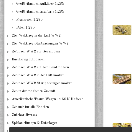
Großbritannien Aufklärer 1:285
Großbritannien Infanterie 1:285
Frankreich 1:285
Polen 1:285
2ter Weltkrieg in der Luft WW2
2ter Weltkrieg Startpackungen WW2
Zeit nach WW2 zur See modern
Buschkrieg Rhodesien
Zeit nach WW2 auf dem Land modern
Zeit nach WW2 in der Luft modern
Zeit nach WW2 Startpackungen modern
Zeit in der möglichen Zukunft
Amerikanische Traum Wagen 1:160 N Maßstab
Gebäude für alle Epochen
Zubehör diverses
Spielanleitungen & Unterlagen
Restposten, Einzelstücke, Angebote