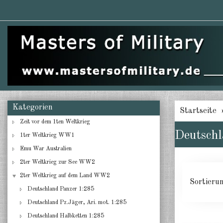
Kategorien
Startseite
Zeit vor dem 1ten Weltkrieg
Deutschl
1ter Weltkrieg WW1
Emu War Australien
2ter Weltkrieg zur See WW2
2ter Weltkrieg auf dem Land WW2
Sortieru
Deutschland Panzer 1:285
Deutschland Pz.Jäger, Ari. mot. 1:285
Deutschland Halbketten 1:285