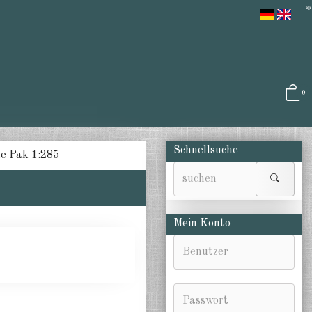
*
0
Schnellsuche
e Pak 1:285
Mein Konto