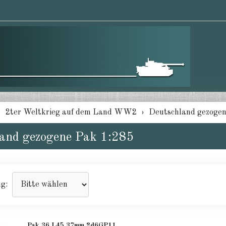
2ter Weltkrieg auf dem Land WW2
Deutschland gezogen
and gezogene Pak 1:285
ng:
Pak 36 L45 37mm 2d6GP11