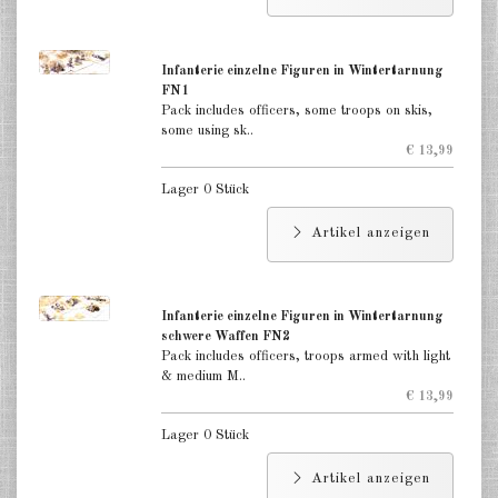
Deutschland Panzerwagen u.a.
1:285
Infanterie einzelne Figuren in Wintertarnung
Deutschland Infanterie, Kavallerie
FN1
1:285
Pack includes officers, some troops on skis,
some using sk..
Deutschland Fallschirmjäger
€ 13,99
1:285
Lager 0 Stück
Deutschland Projekte nach 1945
Artikel anzeigen
1:285
Italien 1:285
Infanterie einzelne Figuren in Wintertarnung
Ungarn 1:285
schwere Waffen FN2
Pack includes officers, troops armed with light
Rumänien 1:285
& medium M..
€ 13,99
Finnland 1:285
Lager 0 Stück
Japan 1:285
Artikel anzeigen